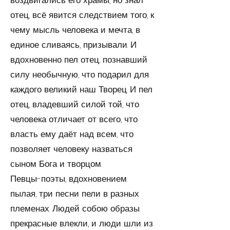
воздвигались его храмы, но знал
отец, всё явится следствием того, к
чему мысль человека и мечта, в
единое сливаясь, призывали. И
вдохновенно пел отец, познав­ший
силу необычную, что подарил для
каждого великий наш Творец. И пел
отец, владевший силой той, что
чело­века отличает от всего, что
власть ему даёт над всем, что
позволяет человеку назваться
сыном Бога и творцом.
Певцы-поэты, вдохновением
пылая, три песни пели в разных
племенах. Людей собою образы
прекрасные влек­ли, и люди шли из