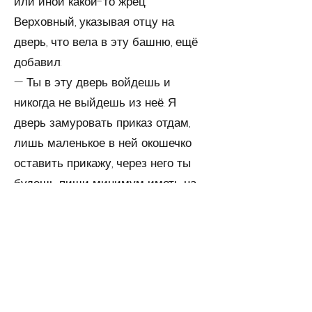
или иной какой-то жрец.
Верховный, указывая отцу на
дверь, что вела в эту башню, ещё
добавил:
— Ты в эту дверь войдешь и
никогда не выйдешь из неё. Я
дверь замуровать приказ отдам,
лишь маленькое в ней окошечко
оставить прикажу, через него ты
будешь пищи минимум иметь на
каждый день. Когда настанет время,
и у башни соберутся люди, ты на
высокую пло­щадку выйдешь к ним.
Ты выйдешь, только петь не бу­
дешь, образы творя. Ты выйдешь,
чтоб тебя народ уви­дел и не