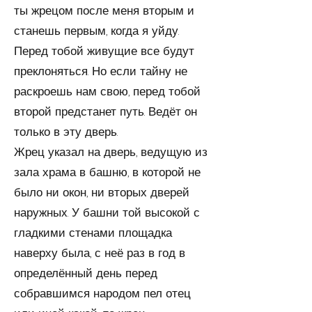
ты жрецом после меня вторым и
ста­нешь первым, когда я уйду.
Перед тобой живущие все будут
преклоняться. Но если тайну не
раскроешь нам свою, перед тобой
второй предстанет путь. Ведёт он
только в эту дверь.
Жрец указал на дверь, ведущую из
зала храма в баш­ню, в которой не
было ни окон, ни вторых дверей
наруж­ных. У башни той высокой с
гладкими стенами площад­ка
наверху была, с неё раз в год в
определённый день пе­ред
собравшимся народом пел отец