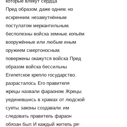
которые влекут сердца.
Пред образом, даже одним, но
искренним, незамутнён­ным
постулатом меркантильным,
бесполезны войска зем­ные, копьём
вооружённые или любым иным
оружием смертоносным,
повержены окажутся войска. Пред
обра­зом войска бессильны.
Египетское крепло государство,
разрасталось. Его пра­вителя
жрецы назвали фараоном. Жрецы,
уединившись в храмах от людской
суеты, законы создавали, им
следо­вать правитель фараон
обязан был. И каждый житель ря­