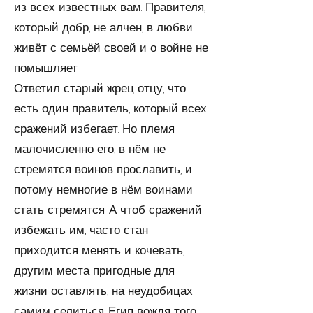
из всех известных вам. Правителя,
который добр, не алчен, в любви
живёт с семьёй своей и о войне не
помышляет.
Ответил старый жрец отцу, что
есть один правитель, который всех
сражений избегает. Но племя
малочислен­но его, в нём не
стремятся воинов прославить, и
потому немногие в нём воинами
стать стремятся. А чтоб сраже­ний
избежать им, часто стан
приходится менять и коче­вать,
другим места пригодные для
жизни оставлять, на неудобицах
самим селиться. Егип вождя того