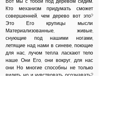
Вот мы с тобой под деревом сидим... 
Кто механизм придумать сможет 
совершенней, чем дерево вот это? 
Это Его крупицы мысли. 
Материализованные, живые, 
снующие под нашими ногами, 
летящие над нами в синеве, поющие 
для нас, лучом тепла ласкают тело 
наше. Они Его, они вокруг, для нас 
они. Но многие способны не только 
видеть, но и чувствовать, осознавать? 
И пусть не совершенствуя, пусть 
только пользуясь, но только не 
коверкать, не уничтожать чудесные 
творения живые. А что Сынов Его 
касается, у них удел один — словами 
повышать осознанность людскую, 
свою приостанавливая мысль, и 
рисковать непонятыми быть.