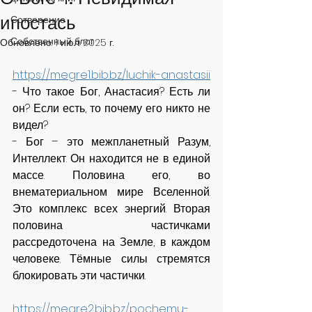
ипостась
Сотворение
Собственный блог
Обновлено:
1 июл. 2025 г.
https://megre1.bib.bz/luchik-anastasii
- Что такое Бог, Анастасия? Есть ли 
он? Если есть, то почему его никто не 
видел?
- Бог – это межпланетный Разум, 
Интеллект. Он находится не в единой 
массе. Половина его, во 
внематериальном мире Вселенной. 
Это комплекс всех энергий. Вторая 
половина частичками 
рассредоточена на Земле, в каждом 
человеке. Тёмные силы стремятся 
блокировать эти частички.
https://megre2.bib.bz/pochemu-