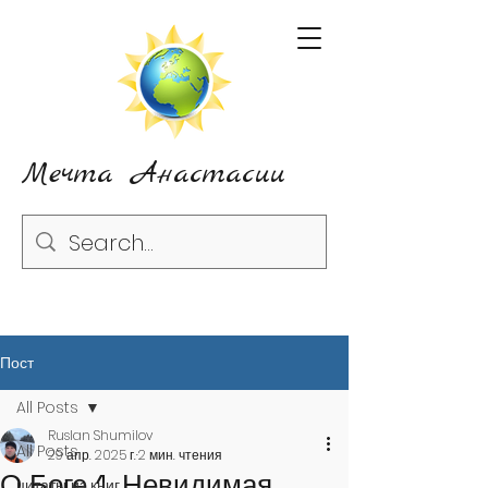
Мечта Анастасии
Пост
All Posts
Ruslan Shumilov
All Posts
29 апр. 2025 г.
2 мин. чтения
О Боге 1. Невидимая
цитаты из книг