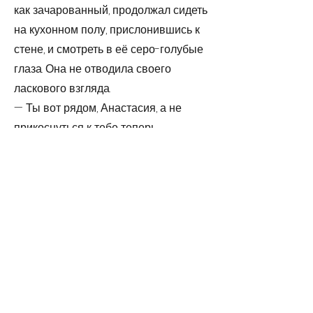
как зачарованный, продолжал сидеть
на кухонном полу, прислонившись к
стене, и смотреть в её серо-голубые
глаза. Она не отводила своего
ласкового взгляда.
— Ты вот рядом, Анастасия, а не
прикоснуться к тебе теперь.
Ощущение такое, будто звезда ты
далёкая в небе.
— Звезда? Такое ощущение? Зачем?
Вот! У ног твоих она — звездочка,
женщиной обыкновенной стала.
Анастасия быстро опустилась на
колени и села рядом со мной на пол.
Положила обе руки мне на плечо и
прильнула головой. Я услышал, как